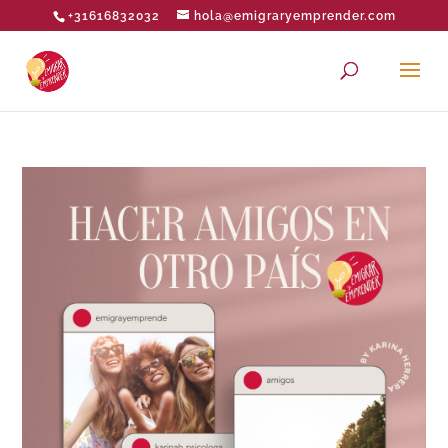
+31616832032
hola@emigraryemprender.com