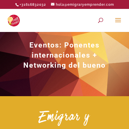
+31616832032
hola@emigraryemprender.com
Eventos: Ponentes
internacionales +
Networking del bueno
Emigrar y