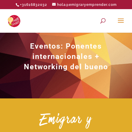
+31616832032
hola@emigraryemprender.com
Eventos: Ponentes
internacionales +
Networking del bueno
Emigrar y