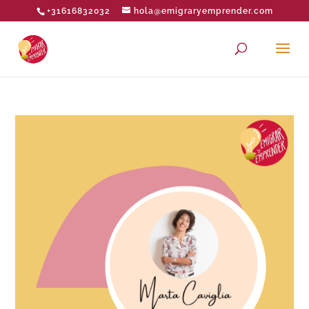
+31616832032
hola@emigraryemprender.com