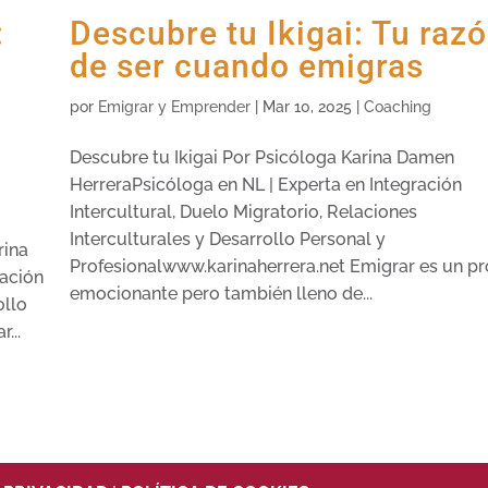
:
Descubre tu Ikigai: Tu raz
de ser cuando emigras
por
Emigrar y Emprender
|
Mar 10, 2025
|
Coaching
Descubre tu Ikigai Por Psicóloga Karina Damen
HerreraPsicóloga en NL | Experta en Integración
Intercultural, Duelo Migratorio, Relaciones
Interculturales y Desarrollo Personal y
rina
Profesionalwww.karinaherrera.net Emigrar es un p
ración
emocionante pero también lleno de...
ollo
...