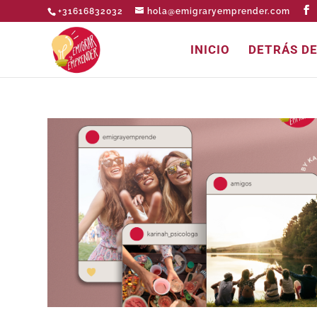
+31616832032
hola@emigraryemprender.com
INICIO
DETRÁS D