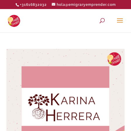
+31616832032
hola@emigraryemprender.com