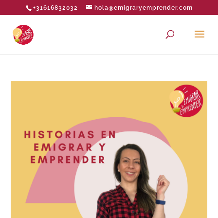
+31616832032
hola@emigraryemprender.com