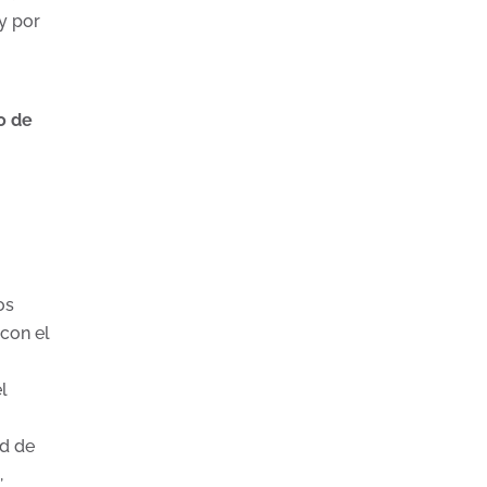
y por
o de
os
con el
l
ad de
,