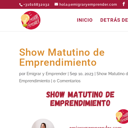
+31616832032
hola@emigraryemprender.com
INICIO
DETRÁS D
Show Matutino de
Emprendimiento
por
Emigrar y Emprender
|
Sep 10, 2023
|
Show Matutino 
Emprendimiento
|
0 Comentarios