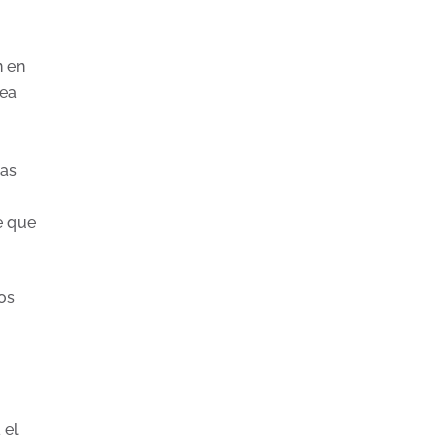
n en
sea
las
e que
os
 el