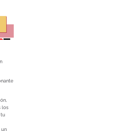
en
onante
ión,
 los
 tu
s un