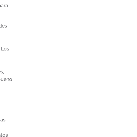
para
des
. Los
s,
 bueno
das
ntos