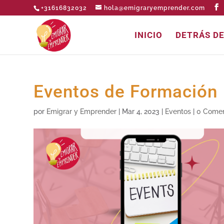
+31616832032
hola@emigraryemprender.com
INICIO
DETRÁS D
Eventos de Formación
por
Emigrar y Emprender
|
Mar 4, 2023
|
Eventos
|
0 Comen