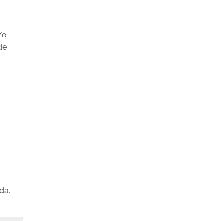
/o
de
da.