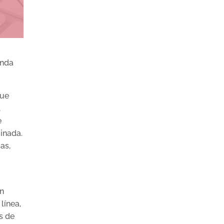
anda
que
,
e
inada.
as,
n
línea,
s de