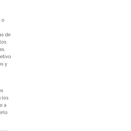
n
 o
as de
tos
as,
jetivo
os y
es
 los
o a
erlo