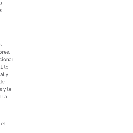
a
s
s
ores.
cionar
, lo
al y
de
 y la
ar a
 el