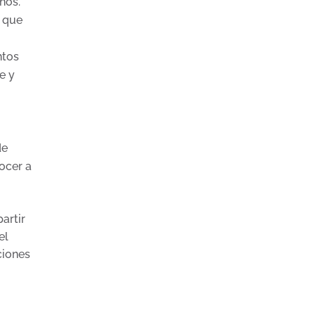
nos.
o que
ntos
e y
de
ocer a
artir
el
ciones