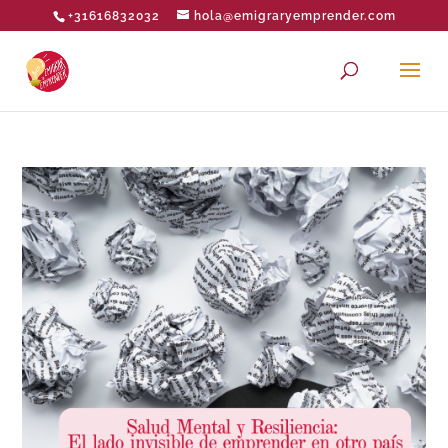
+31616832032
hola@emigraryemprender.com