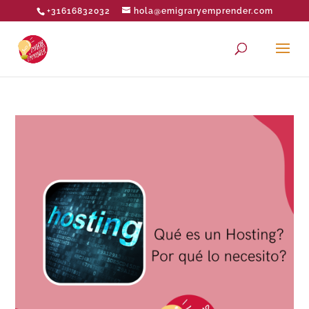
+31616832032
hola@emigraryemprender.com