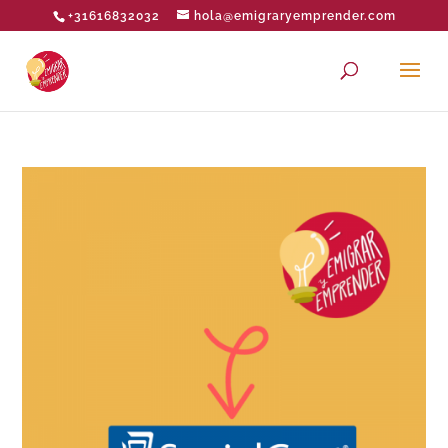
+31616832032
hola@emigraryemprender.com