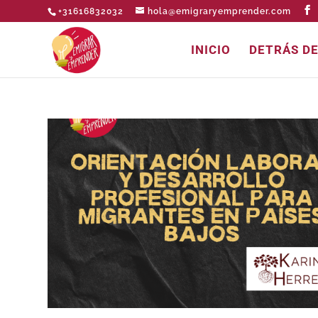
+31616832032
hola@emigraryemprender.com
INICIO
DETRÁS D