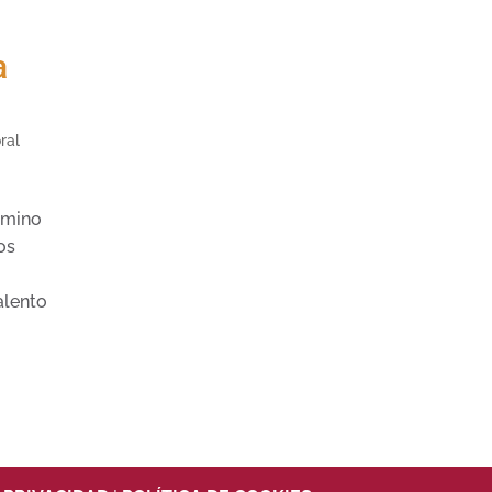
a
ral
amino
os
alento