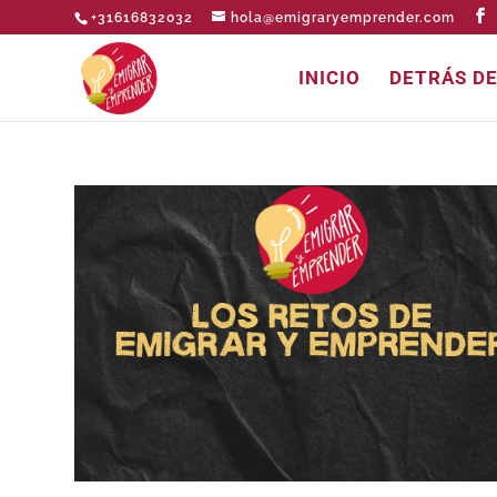
+31616832032
hola@emigraryemprender.com
INICIO
DETRÁS D