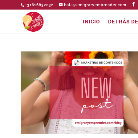
+31616832032
hola@emigraryemprender.com
INICIO
DETRÁS D