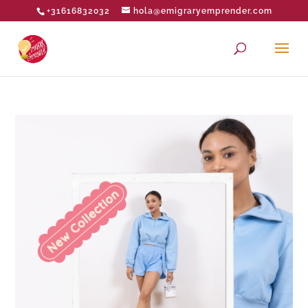
+31616832032
hola@emigraryemprender.com