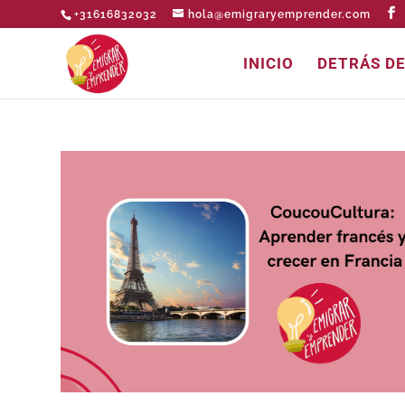
+31616832032
hola@emigraryemprender.com
INICIO
DETRÁS D